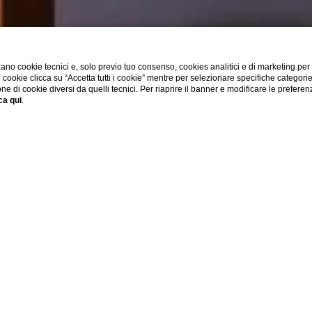
ano cookie tecnici e, solo previo tuo consenso, cookies analitici e di marketing per
di cookie clicca su “Accetta tutti i cookie” mentre per selezionare specifiche categori
one di cookie diversi da quelli tecnici. Per riaprire il banner e modificare le preferen
ca qui
.
SHOW MORE
O A ROMA CENTRO PER 
 soggiorno a Roma e immergetevi nell'autentico spirito della Cit