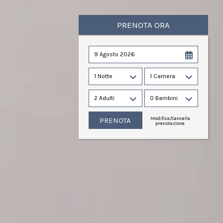
PRENOTA ORA
9 Agosto 2026
1 Notte
1 Camera
2 Adulti
0 Bambini
Modifica/Cancella
prenotazione